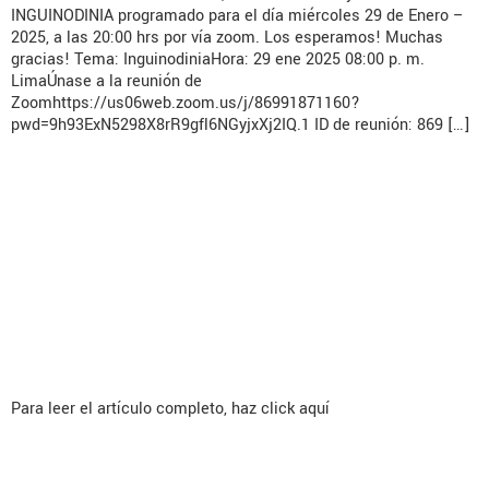
INGUINODINIA programado para el día miércoles 29 de Enero –
2025, a las 20:00 hrs por vía zoom. Los esperamos! Muchas
gracias! Tema: InguinodiniaHora: 29 ene 2025 08:00 p. m.
LimaÚnase a la reunión de
Zoomhttps://us06web.zoom.us/j/86991871160?
pwd=9h93ExN5298X8rR9gfl6NGyjxXj2IQ.1 ID de reunión: 869 […]
Little infuence of the abandoned
sac on seroma
formationfollowing laparoscopic
transabdominal preperitoneal
repair of lateralinguinal hernia
Para leer el artículo completo, haz click aquí
Is surgeon annual case volume