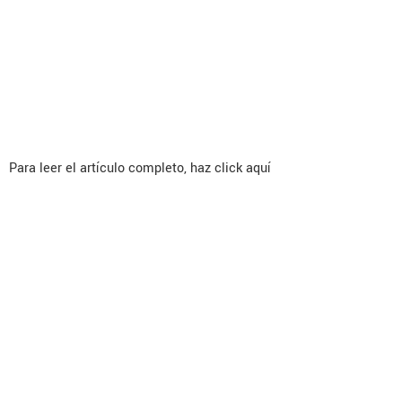
related with intra
and postoperativecomplications
after ventral hernia repair?
Authors’ reply
Para leer el artículo completo, haz click aquí
Surgeons transitioning
from laparoscopic
to robotic‑assisted
inguinalhernia repair:
a prospective analysis
of eficiency