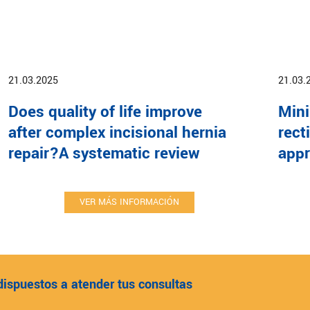
21.03.2025
21.03.
Does quality of life improve
Mini
after complex incisional hernia
rect
repair?A systematic review
app
VER MÁS INFORMACIÓN
dispuestos a atender tus consultas