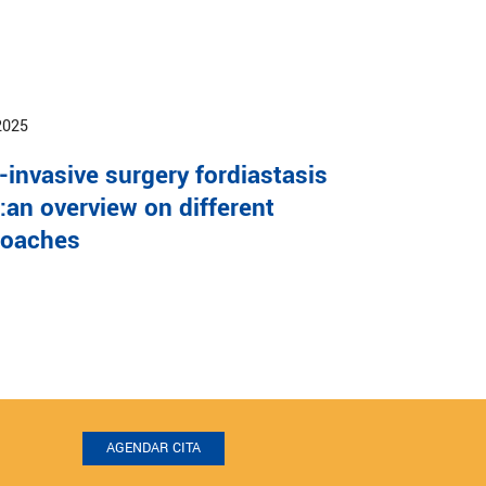
2025
-invasive surgery fordiastasis
i:an overview on different
roaches
AGENDAR CITA