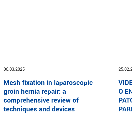
06.03.2025
25.02.
Mesh fixation in laparoscopic
VID
groin hernia repair: a
O E
comprehensive review of
PAT
techniques and devices
PAR
16
17
18
19
20
21
22
23
24
25
26
27
28
29
30