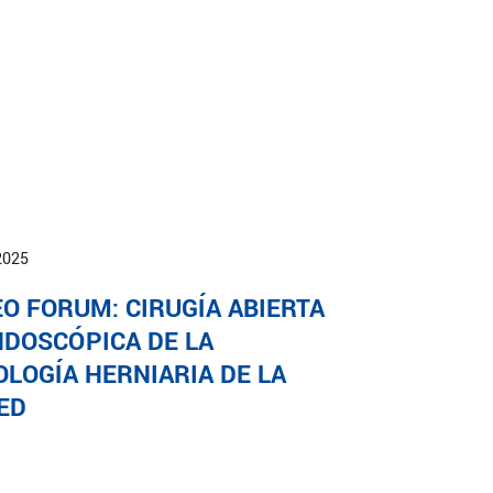
2025
EO FORUM: CIRUGÍA ABIERTA
NDOSCÓPICA DE LA
OLOGÍA HERNIARIA DE LA
ED
31
32
33
34
35
36
37
38
39
40