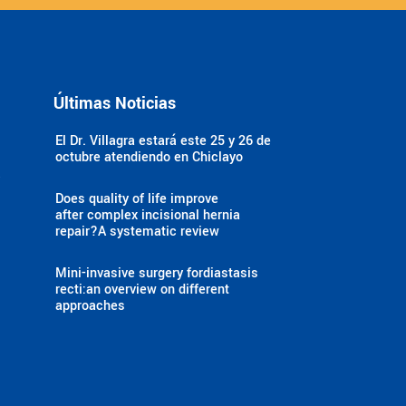
Últimas Noticias
El Dr. Villagra estará este 25 y 26 de
octubre atendiendo en Chiclayo
a
Does quality of life improve
after complex incisional hernia
repair?A systematic review
Mini-invasive surgery fordiastasis
recti:an overview on different
approaches