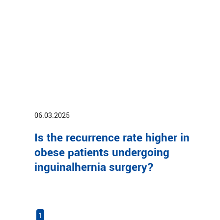
06.03.2025
Is the recurrence rate higher in
obese patients undergoing
inguinalhernia surgery?
1
2
3
4
5
6
7
8
9
10
11
12
13
14
15