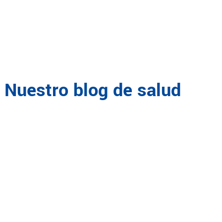
5
46
47
48
49
50
51
52
53
54
55
56
57
58
59
S
Nuestro blog de salud