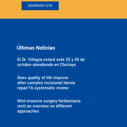
AGENDAR CITA
Últimas Noticias
El Dr. Villagra estará este 25 y 26 de
octubre atendiendo en Chiclayo
a
Does quality of life improve
after complex incisional hernia
repair?A systematic review
Mini-invasive surgery fordiastasis
recti:an overview on different
approaches