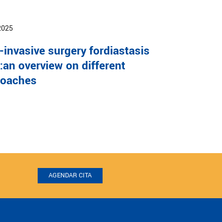
2025
-invasive surgery fordiastasis
i:an overview on different
roaches
AGENDAR CITA