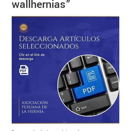
wallhernias”