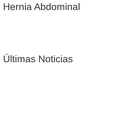
Hernia Abdominal
Tipos de Hernia
Signos y Síntomas de la Hernia
Diagnóstico
Complicaciones de la Hernia
Preguntas Frecuentes sobre la Hernia
Últimas Noticias
El Dr. Villagra estará este 25 y 26 de
octubre atendiendo en Chiclayo
Does quality of life improve
after complex incisional hernia
repair?A systematic review