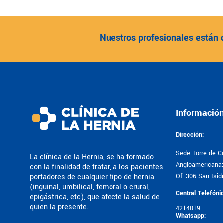
Nuestros profesionales están 
Informació
Dirección:
Sede Torre de Co
La clínica de la Hernia, se ha formado
Angloamericana: 
con la finalidad de tratar, a los pacientes
portadores de cualquier tipo de hernia
Of. 306 San Isidr
(inguinal, umbilical, femoral o crural,
Central Telefóni
epigástrica, etc), que afecte la salud de
quien la presente.
4214019
Whatsapp: