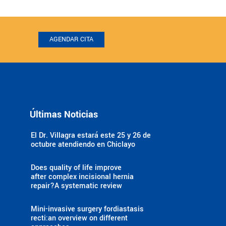
AGENDAR CITA
Últimas Noticias
El Dr. Villagra estará este 25 y 26 de
octubre atendiendo en Chiclayo
a
Does quality of life improve
after complex incisional hernia
repair?A systematic review
Mini-invasive surgery fordiastasis
recti:an overview on different