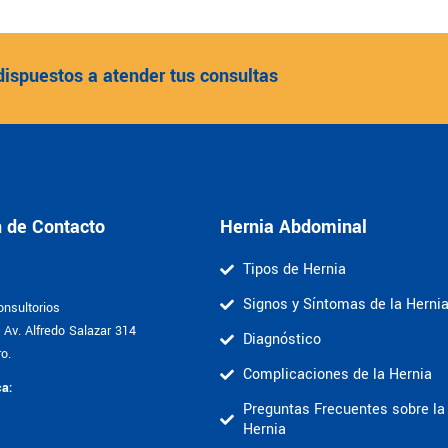
dispuestos a atender tus consultas
n de Contacto
Hernia Abdominal
Tipos de Hernia
Signos y Síntomas de la Herni
nsultorios
Av. Alfredo Salazar 314
Diagnóstico
o.
Complicaciones de la Hernia
ca:
Preguntas Frecuentes sobre la
Hernia