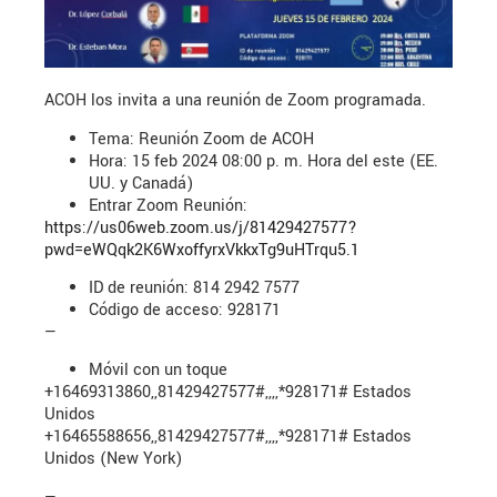
ACOH los invita a una reunión de Zoom programada.
Tema: Reunión Zoom de ACOH
Hora: 15 feb 2024 08:00 p. m. Hora del este (EE.
UU. y Canadá)
Entrar Zoom Reunión:
https://us06web.zoom.us/j/81429427577?
pwd=eWQqk2K6WxoffyrxVkkxTg9uHTrqu5.1
ID de reunión: 814 2942 7577
Código de acceso: 928171
—
Móvil con un toque
+16469313860,,81429427577#,,,,*928171# Estados
Unidos
+16465588656,,81429427577#,,,,*928171# Estados
Unidos (New York)