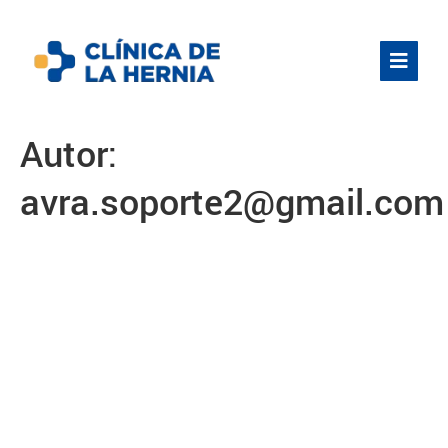
Autor:
avra.soporte2@gmail.com
El Dr. Pedro Villagra es el nuevo
Presidente del Consejo Directivo
de la Federación
Latinoamericana de la Hernia
(FELH) Periodo 2023-2025.